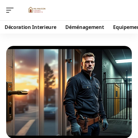
Décoration Interieure
Déménagement
Equipeme