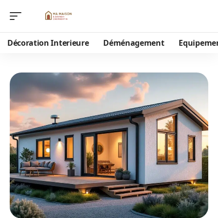
Décoration Interieure
Déménagement
Equipeme