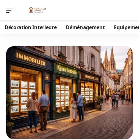
Décoration Interieure
Déménagement
Equipeme