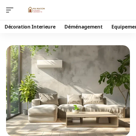
Décoration Interieure
Déménagement
Equipeme