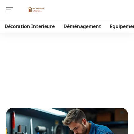
Décoration Interieure
Déménagement
Equipeme
News