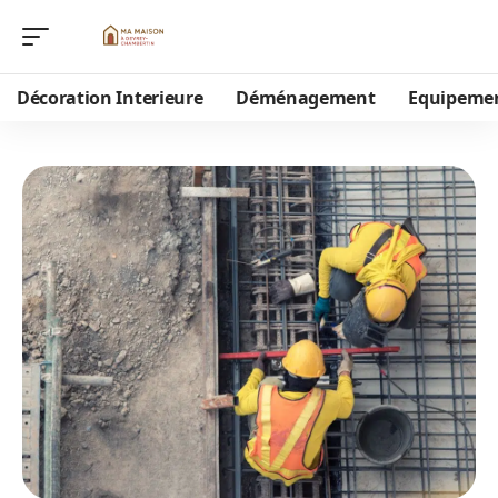
Décoration Interieure
Déménagement
Equipeme