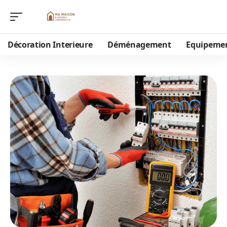
Décoration Interieure
Déménagement
Equipeme