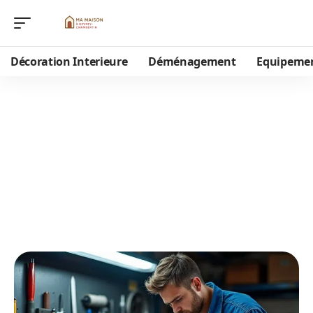
Décoration Interieure
Déménagement
Equipeme
News