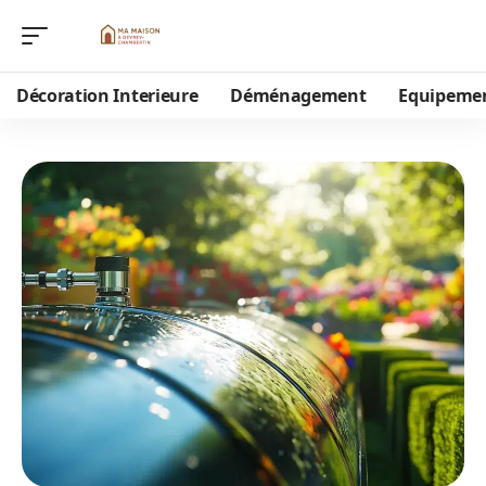
Décoration Interieure
Déménagement
Equipeme